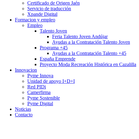
Certificado de Origen Jaén
Servicio de traducción
Xpande Digital
Formacion y empleo
Empleo
Talento Joven
Feria Talento Joven Andújar
Ayudas a la Contratación Talento Joven
Programa +45
Ayudas a la Contratación Talento +45
España Emprende
Proyecto Moda Recreación Histórica en Cazalilla
Innovacion
Pyme Innova
Unidad de apoyo I+D+I
Red PIDi
Camerfirma
Pyme Sostenible
Pyme Digital
Noticias
Contacto